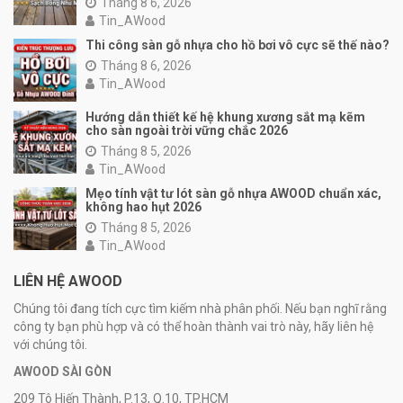
Tháng 8 6, 2026
Tin_AWood
Thi công sàn gỗ nhựa cho hồ bơi vô cực sẽ thế nào?
Tháng 8 6, 2026
Tin_AWood
Hướng dẫn thiết kế hệ khung xương sắt mạ kẽm
cho sàn ngoài trời vững chắc 2026
Tháng 8 5, 2026
Tin_AWood
Mẹo tính vật tư lót sàn gỗ nhựa AWOOD chuẩn xác,
không hao hụt 2026
Tháng 8 5, 2026
Tin_AWood
LIÊN HỆ AWOOD
Chúng tôi đang tích cực tìm kiếm nhà phân phối. Nếu bạn nghĩ rằng
công ty bạn phù hợp và có thể hoàn thành vai trò này, hãy liên hệ
với chúng tôi.
AWOOD SÀI GÒN
209 Tô Hiến Thành, P.13, Q.10, TP.HCM