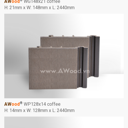
®
AW
ood
WG148x21 coffee
H: 21mm x W: 148mm x L: 2440mm
®
AW
ood
WP128x14 coffee
H: 14mm x W: 128mm x L: 2440mm