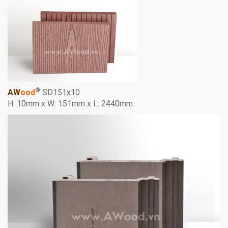
®
AW
ood
SD151x10
H: 10mm x W: 151mm x L: 2440mm