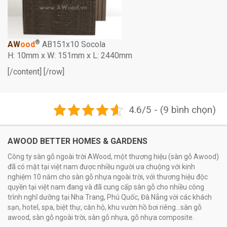
®
AW
ood
AB151x10 Socola
H: 10mm x W: 151mm x L: 2440mm
[/content] [/row]
4.6/5 - (9 bình chọn)
AWOOD BETTER HOMES & GARDENS
Công ty sàn gỗ ngoài trời AWood, một thương hiệu (sàn gỗ Awood)
đã có mặt tại việt nam được nhiều người ưa chuộng với kinh
nghiệm 10 năm cho sàn gỗ nhựa ngoài trời, với thương hiệu độc
quyền tại việt nam đang và đã cung cấp sàn gỗ cho nhiều công
trình nghĩ dưỡng tại Nha Trang, Phú Quốc, Đà Nẵng vời các khách
sạn, hotel, spa, biệt thự, căn hộ, khu vườn hồ bơi riêng...sàn gỗ
awood, sàn gỗ ngoài trời, sàn gỗ nhựa, gỗ nhựa composite.