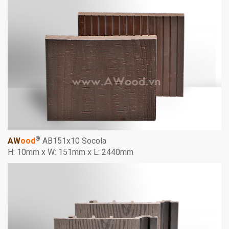
®
AW
ood
AB151x10 Socola
H: 10mm x W: 151mm x L: 2440mm