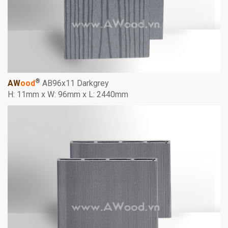
®
AW
ood
AB96x11 Darkgrey
H: 11mm x W: 96mm x L: 2440mm