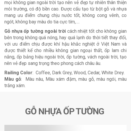
mọi không gian ngoài trời tạo nên vẻ đẹp tự nhiên thân thiện
môi trường, có độ bền cao. Được cấu tạo từ bột gỗ và nhựa
mang ưu điểm chung chịu nước tốt, không cong vênh, co
ngót, không bay màu do tia cực tím,….
Gỗ nhựa ốp tường ngoài trời
cách nhiệt tốt cho không gian
bên trong không quá nóng, hay quá lạnh do thời tiết thay đổi,
với ưu điểm chịu được khí hậu khắc nghiệt ở Việt Nam và
được thiết kế cho nhiều không gian ngoại thất, ốp lam chi
nắng, ốp bảng hiệu ngoài trời, ốp tường, vách ngoài trời, tạo
nên vẻ đẹp sang trọng theo phong cách châu âu.
Railing Color
: Coffee, Dark Grey, Wood, Cedar, White Drey.
Màu gỗ
: Màu nâu, Màu xám đậm, màu gỗ, màu ngói, màu
trắng xám.
GỖ NHỰA ỐP TƯỜNG