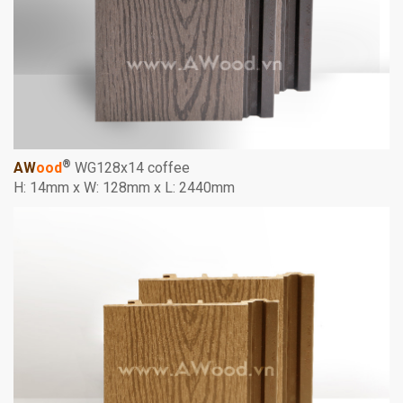
®
AW
ood
WG128x14 coffee
H: 14mm x W: 128mm x L: 2440mm