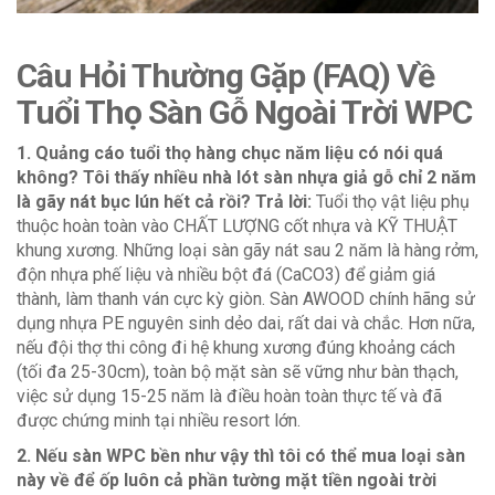
Câu Hỏi Thường Gặp (FAQ) Về
Tuổi Thọ Sàn Gỗ Ngoài Trời WPC
1. Quảng cáo tuổi thọ hàng chục năm liệu có nói quá
không? Tôi thấy nhiều nhà lót sàn nhựa giả gỗ chỉ 2 năm
là gãy nát bục lún hết cả rồi?
Trả lời:
Tuổi thọ vật liệu phụ
thuộc hoàn toàn vào CHẤT LƯỢNG cốt nhựa và KỸ THUẬT
khung xương. Những loại sàn gãy nát sau 2 năm là hàng rởm,
độn nhựa phế liệu và nhiều bột đá (CaCO3) để giảm giá
thành, làm thanh ván cực kỳ giòn. Sàn AWOOD chính hãng sử
dụng nhựa PE nguyên sinh dẻo dai, rất dai và chắc. Hơn nữa,
nếu đội thợ thi công đi hệ khung xương đúng khoảng cách
(tối đa 25-30cm), toàn bộ mặt sàn sẽ vững như bàn thạch,
việc sử dụng 15-25 năm là điều hoàn toàn thực tế và đã
được chứng minh tại nhiều resort lớn.
2. Nếu sàn WPC bền như vậy thì tôi có thể mua loại sàn
này về để ốp luôn cả phần tường mặt tiền ngoài trời