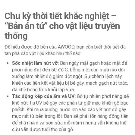
Chu kỳ thời tiết khắc nghiệt –
“Bản án tử” cho vật liệu truyền
thống
Để hiểu được độ bền của AWOOD, bạn cần biết thời tiết đã
tàn phá các vật liệu khác như thế nào:
Sốc nhiệt làm nứt vỡ:
Ban ngày mặt gạch hoặc mặt đá
phơi nắng đạt đến 50 độ C, bỗng một cơn mưa rào dội
xuống làm nhiệt độ giảm đột ngột. Sự chênh lệch này
khiến các liên kết vật liệu bị bẻ gãy, mạch gạch nứt toác,
đá chẻ bong tróc khỏi lớp vữa.
Tác động kép của ẩm và UV:
Gỗ tự nhiên phơi nắng sẽ
khô nứt, tia UV bẻ gãy các phân tử giữ màu khiến gỗ bạc
phếch. Khi mưa xuống, nước len vào các vết nứt đó gây
mục nát từ bên trong lõi. Bạn sẽ phải tốn hàng đống tiền
để chà nhám và sơn sửa mỗi năm nhưng vẫn không thể
cứu vãn được tuổi thọ của gỗ.