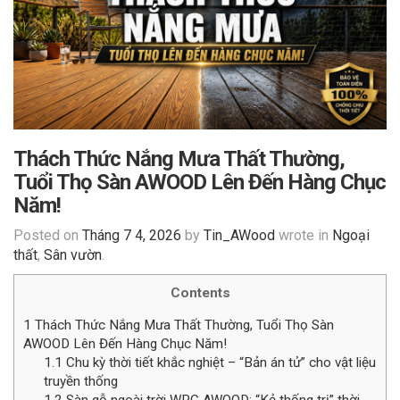
Thách Thức Nắng Mưa Thất Thường,
Tuổi Thọ Sàn AWOOD Lên Đến Hàng Chục
Năm!
Posted on
Tháng 7 4, 2026
by
Tin_AWood
wrote in
Ngoại
thất
,
Sân vườn
.
Contents
1
Thách Thức Nắng Mưa Thất Thường, Tuổi Thọ Sàn
AWOOD Lên Đến Hàng Chục Năm!
1.1
Chu kỳ thời tiết khắc nghiệt – “Bản án tử” cho vật liệu
truyền thống