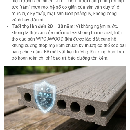
hiện tượng sốc nhiệt. Dù bị “luộc” dưới nắng nóng rồi lập
tức “tắm” mưa rào, hệ số co giãn của sàn vẫn duy trì ở
mức cực kỳ thấp, mặt sàn luôn phẳng lỳ, không cong
vênh hay đội mí.
Tuổi thọ lên đến 20 – 30 năm:
Vì không ngậm nước,
không là thức ăn của mối mọt và không bị mục nát, tuổi
thọ của sàn WPC AWOOD (khi được lắp đặt cùng hệ
khung xương thép mạ kẽm chuẩn kỹ thuật) có thể kéo dài
hàng chục năm. Bề mặt vật liệu trường tồn, giúp bạn loại
bỏ hoàn toàn chi phí bảo trì, bảo dưỡng tốn kém.