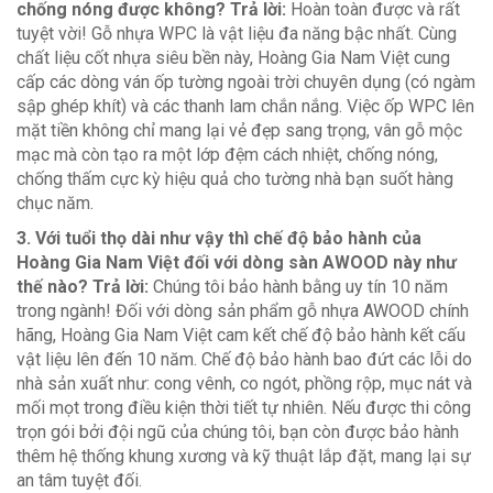
chống nóng được không?
Trả lời:
Hoàn toàn được và rất
tuyệt vời! Gỗ nhựa WPC là vật liệu đa năng bậc nhất. Cùng
chất liệu cốt nhựa siêu bền này, Hoàng Gia Nam Việt cung
cấp các dòng ván ốp tường ngoài trời chuyên dụng (có ngàm
sập ghép khít) và các thanh lam chắn nắng. Việc ốp WPC lên
mặt tiền không chỉ mang lại vẻ đẹp sang trọng, vân gỗ mộc
mạc mà còn tạo ra một lớp đệm cách nhiệt, chống nóng,
chống thấm cực kỳ hiệu quả cho tường nhà bạn suốt hàng
chục năm.
3. Với tuổi thọ dài như vậy thì chế độ bảo hành của
Hoàng Gia Nam Việt đối với dòng sàn AWOOD này như
thế nào?
Trả lời:
Chúng tôi bảo hành bằng uy tín 10 năm
trong ngành! Đối với dòng sản phẩm gỗ nhựa AWOOD chính
hãng, Hoàng Gia Nam Việt cam kết chế độ bảo hành kết cấu
vật liệu lên đến 10 năm. Chế độ bảo hành bao đứt các lỗi do
nhà sản xuất như: cong vênh, co ngót, phồng rộp, mục nát và
mối mọt trong điều kiện thời tiết tự nhiên. Nếu được thi công
trọn gói bởi đội ngũ của chúng tôi, bạn còn được bảo hành
thêm hệ thống khung xương và kỹ thuật lắp đặt, mang lại sự
an tâm tuyệt đối.