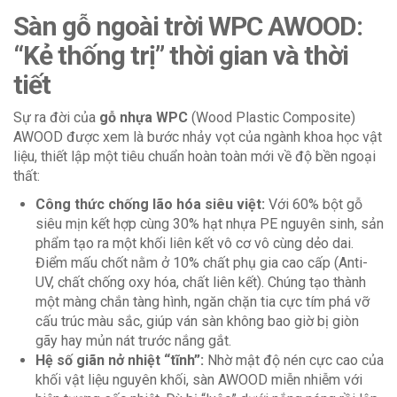
Sàn gỗ ngoài trời WPC AWOOD:
“Kẻ thống trị” thời gian và thời
tiết
Sự ra đời của
gỗ nhựa WPC
(Wood Plastic Composite)
AWOOD được xem là bước nhảy vọt của ngành khoa học vật
liệu, thiết lập một tiêu chuẩn hoàn toàn mới về độ bền ngoại
thất:
Công thức chống lão hóa siêu việt:
Với 60% bột gỗ
siêu mịn kết hợp cùng 30% hạt nhựa PE nguyên sinh, sản
phẩm tạo ra một khối liên kết vô cơ vô cùng dẻo dai.
Điểm mấu chốt nằm ở 10% chất phụ gia cao cấp (Anti-
UV, chất chống oxy hóa, chất liên kết). Chúng tạo thành
một màng chắn tàng hình, ngăn chặn tia cực tím phá vỡ
cấu trúc màu sắc, giúp ván sàn không bao giờ bị giòn
gãy hay mủn nát trước nắng gắt.
Hệ số giãn nở nhiệt “tĩnh”:
Nhờ mật độ nén cực cao của
khối vật liệu nguyên khối, sàn AWOOD miễn nhiễm với