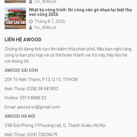
Tin_AWood
Nhật ký công trình: thi công sàn gỗ nhựa tại biệt thự
ven sông 2026
Tháng 8 7, 2026
Tin_AWood
LIÊN HỆ AWOOD
Chúng tôi đang tích cực tìm kiếm nhà phân phối. Nếu bạn nghĩ rằng
công ty bạn phù hợp và có thể hoàn thành vai trò này, hãy liên hệ
với chúng tôi.
AWOOD SÀI GÒN
209 Tô Hiến Thành, P.13, Q.10, TP.HCM
Điện Thoại: (028) 38 681802
Hotline: 0913 8888 23
Email: awood.vn@gmail.com
AWOOD HÀ NỘI
338 Giải Phóng, P.Phương Liệt, Q. Thanh Xuân, Hà Nội.
Điện Thoại: (024) 73024679