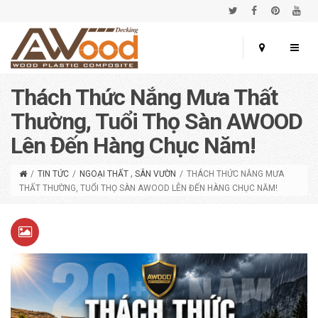
Thách Thức Nắng Mưa Thất
Thường, Tuổi Thọ Sàn AWOOD
Lên Đến Hàng Chục Năm!
,
/
TIN TỨC
/
NGOẠI THẤT
SÂN VƯỜN
/
THÁCH THỨC NẮNG MƯA
THẤT THƯỜNG, TUỔI THỌ SÀN AWOOD LÊN ĐẾN HÀNG CHỤC NĂM!