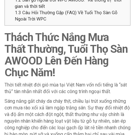
1.2
Sàn gỗ ngoài trời WPC AWOOD: “Kẻ thống trị” thời
gian và thời tiết
1.3
Câu Hỏi Thường Gặp (FAQ) Về Tuổi Thọ Sàn Gỗ
Ngoài Trời WPC
Thách Thức Nắng Mưa
Thất Thường, Tuổi Thọ Sàn
AWOOD Lên Đến Hàng
Chục Năm!
Thời tiết nhiệt đới gió mùa tại Việt Nam vốn nổi tiếng là “sát
thủ” tàn nhẫn nhất đối với các công trình ngoại thất.
Sáng nắng gắt cháy da cháy thịt, chiều lại trút xuống những
cơn mưa rào xối xả làm ngập trắng sân. Sự thay đổi nhiệt độ
và độ ẩm một cách đột ngột, thất thường như vậy chính là
nguyên nhân khiến hàng loạt vật liệu từ gỗ tự nhiên, sàn ép
công nghiệp cho đến các loại gạch ốp lát rẻ tiền nhanh chóng
bị bào mòn, nứt vỡ và xuống cấp thảm hại chỉ sau vài mùa