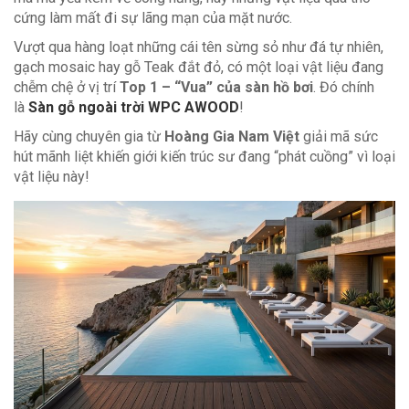
cứng làm mất đi sự lãng mạn của mặt nước.
Vượt qua hàng loạt những cái tên sừng sỏ như đá tự nhiên,
gạch mosaic hay gỗ Teak đắt đỏ, có một loại vật liệu đang
chễm chệ ở vị trí
Top 1 – “Vua” của sàn hồ bơi
. Đó chính
là
Sàn gỗ ngoài trời WPC AWOOD
!
Hãy cùng chuyên gia từ
Hoàng Gia Nam Việt
giải mã sức
hút mãnh liệt khiến giới kiến trúc sư đang “phát cuồng” vì loại
vật liệu này!