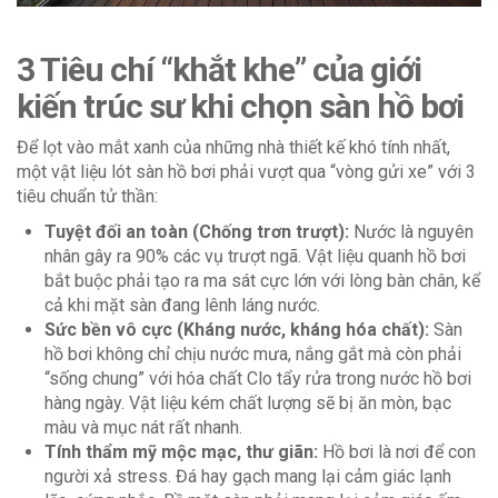
3 Tiêu chí “khắt khe” của giới
kiến trúc sư khi chọn sàn hồ bơi
Để lọt vào mắt xanh của những nhà thiết kế khó tính nhất,
một vật liệu lót sàn hồ bơi phải vượt qua “vòng gửi xe” với 3
tiêu chuẩn tử thần:
Tuyệt đối an toàn (Chống trơn trượt):
Nước là nguyên
nhân gây ra 90% các vụ trượt ngã. Vật liệu quanh hồ bơi
bắt buộc phải tạo ra ma sát cực lớn với lòng bàn chân, kể
cả khi mặt sàn đang lênh láng nước.
Sức bền vô cực (Kháng nước, kháng hóa chất):
Sàn
hồ bơi không chỉ chịu nước mưa, nắng gắt mà còn phải
“sống chung” với hóa chất Clo tẩy rửa trong nước hồ bơi
hàng ngày. Vật liệu kém chất lượng sẽ bị ăn mòn, bạc
màu và mục nát rất nhanh.
Tính thẩm mỹ mộc mạc, thư giãn:
Hồ bơi là nơi để con
người xả stress. Đá hay gạch mang lại cảm giác lạnh