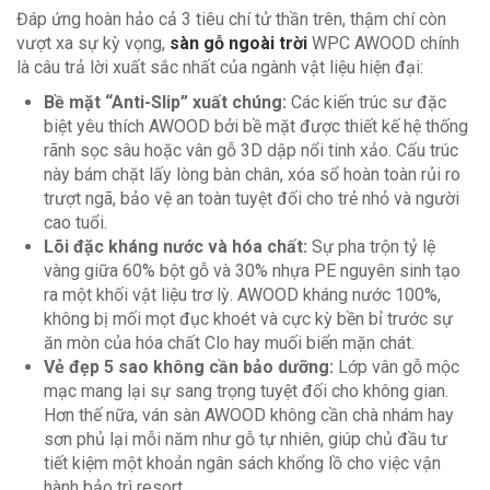
Đáp ứng hoàn hảo cả 3 tiêu chí tử thần trên, thậm chí còn
vượt xa sự kỳ vọng,
sàn gỗ ngoài trời
WPC AWOOD chính
là câu trả lời xuất sắc nhất của ngành vật liệu hiện đại:
Bề mặt “Anti-Slip” xuất chúng:
Các kiến trúc sư đặc
biệt yêu thích AWOOD bởi bề mặt được thiết kế hệ thống
rãnh sọc sâu hoặc vân gỗ 3D dập nổi tinh xảo. Cấu trúc
này bám chặt lấy lòng bàn chân, xóa sổ hoàn toàn rủi ro
trượt ngã, bảo vệ an toàn tuyệt đối cho trẻ nhỏ và người
cao tuổi.
Lõi đặc kháng nước và hóa chất:
Sự pha trộn tỷ lệ
vàng giữa 60% bột gỗ và 30% nhựa PE nguyên sinh tạo
ra một khối vật liệu trơ lỳ. AWOOD kháng nước 100%,
không bị mối mọt đục khoét và cực kỳ bền bỉ trước sự
ăn mòn của hóa chất Clo hay muối biển mặn chát.
Vẻ đẹp 5 sao không cần bảo dưỡng:
Lớp vân gỗ mộc
mạc mang lại sự sang trọng tuyệt đối cho không gian.
Hơn thế nữa, ván sàn AWOOD không cần chà nhám hay
sơn phủ lại mỗi năm như gỗ tự nhiên, giúp chủ đầu tư
tiết kiệm một khoản ngân sách khổng lồ cho việc vận
hành bảo trì resort.