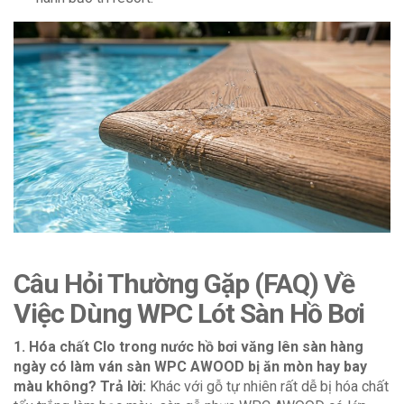
Câu Hỏi Thường Gặp (FAQ) Về
Việc Dùng WPC Lót Sàn Hồ Bơi
1. Hóa chất Clo trong nước hồ bơi văng lên sàn hàng
ngày có làm ván sàn WPC AWOOD bị ăn mòn hay bay
màu không?
Trả lời:
Khác với gỗ tự nhiên rất dễ bị hóa chất