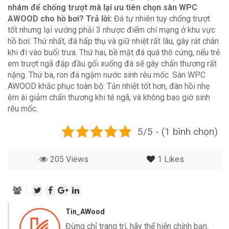
nhám để chống trượt mà lại ưu tiên chọn sàn WPC
AWOOD cho hồ bơi?
Trả lời:
Đá tự nhiên tuy chống trượt
tốt nhưng lại vướng phải 3 nhược điểm chí mạng ở khu vực
hồ bơi: Thứ nhất, đá hấp thụ và giữ nhiệt rất lâu, gây rát chân
khi đi vào buổi trưa. Thứ hai, bề mặt đá quá thô cứng, nếu trẻ
em trượt ngã đập đầu gối xuống đá sẽ gây chấn thương rất
nặng. Thứ ba, ron đá ngậm nước sinh rêu mốc. Sàn WPC
AWOOD khắc phục toàn bộ: Tản nhiệt tốt hơn, đàn hồi nhẹ
êm ái giảm chấn thương khi té ngã, và không bao giờ sinh
rêu mốc.
5/5 - (1 bình chọn)
205 Views
1
Likes
Tin_AWood
Đừng chỉ trang trí, hãy thể hiện chính bạn.