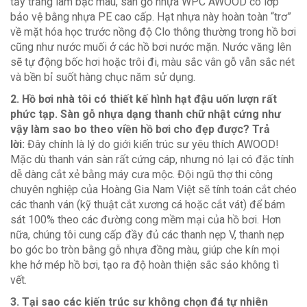
tẩy trắng làm bạc màu, sàn gỗ nhựa WPC AWOOD có lớp
bảo vệ bằng nhựa PE cao cấp. Hạt nhựa này hoàn toàn “trơ”
về mặt hóa học trước nồng độ Clo thông thường trong hồ bơi
cũng như nước muối ở các hồ bơi nước mặn. Nước văng lên
sẽ tự động bốc hơi hoặc trôi đi, màu sắc vân gỗ vẫn sắc nét
và bền bỉ suốt hàng chục năm sử dụng.
2. Hồ bơi nhà tôi có thiết kế hình hạt đậu uốn lượn rất
phức tạp. Sàn gỗ nhựa dạng thanh chữ nhật cứng như
vậy làm sao bo theo viền hồ bơi cho đẹp được?
Trả
lời:
Đây chính là lý do giới kiến trúc sư yêu thích AWOOD!
Mặc dù thanh ván sàn rất cứng cáp, nhưng nó lại có đặc tính
dễ dàng cắt xẻ bằng máy cưa mộc. Đội ngũ thợ thi công
chuyên nghiệp của Hoàng Gia Nam Việt sẽ tính toán cắt chéo
các thanh ván (kỹ thuật cắt xương cá hoặc cắt vát) để bám
sát 100% theo các đường cong mềm mại của hồ bơi. Hơn
nữa, chúng tôi cung cấp đầy đủ các thanh nẹp V, thanh nẹp
bo góc bo tròn bằng gỗ nhựa đồng màu, giúp che kín mọi
khe hở mép hồ bơi, tạo ra độ hoàn thiện sắc sảo không tì
vết.
3. Tại sao các kiến trúc sư không chọn đá tự nhiên