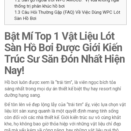
1.2
Sàn gỗ ngoài trời WPC AWOOD: “Vị vua không ngai”
thống trị phân khúc hồ bơi
1.3
Câu Hỏi Thường Gặp (FAQ) Về Việc Dùng WPC Lót
Sàn Hồ Bơi
Bật Mí Top 1 Vật Liệu Lót
Sàn Hồ Bơi Được Giới Kiến
Trúc Sư Săn Đón Nhất Hiện
Nay!
Hồ bơi luôn được xem là “trái tim”, là viên ngọc bích tỏa
sáng nhất trong mọi dự án thiết kế biệt thự hay resort nghỉ
dưỡng hạng sang.
Để tôn lên vẻ đẹp lộng lẫy của “trái tim” ấy, việc lựa chọn vật
liệu lót sàn xung quanh là một quyết định mang tính sống
còn đối với các nhà thiết kế. Giới kiến trúc sư vô cùng khắt
khe, họ không bao giờ thỏa hiệp với những vật liệu chỉ đẹp
mã mà yếu kém về công năng, hay những vật liệu quá thô