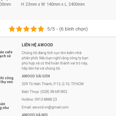
2400mm
H: 23mm x W: 140mm x L: 2400mm
5/5 - (6 bình chọn)
LIÊN HỆ AWOOD
uán cafe
Chúng tôi đang tích cực tìm kiếm nhà
sạch sẽ
phân phối. Nếu bạn nghĩ rằng công ty bạn
phù hợp và có thể hoàn thành vai trò này,
hãy liên hệ với chúng tôi.
AWOOD SÀI GÒN
 thi công
 thự ven
209 Tô Hiến Thành, P.13, Q.10, TP.HCM
Điện Thoại: (028) 38 681802
Hotline: 0913 8888 23
 sàn
Email: awood.vn@gmail.com
ng như
AWOOD HÀ NỘI