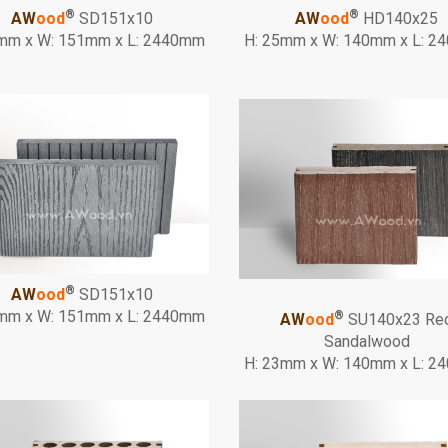
®
®
AW
ood
SD151x10
AW
ood
HD140x25
mm x W: 151mm x L: 2440mm
H: 25mm x W: 140mm x L: 
®
AW
ood
SD151x10
mm x W: 151mm x L: 2440mm
®
AW
ood
SU140x23 Re
Sandalwood
H: 23mm x W: 140mm x L: 