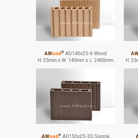
®
AW
ood
AD140x25-6 Wood
A
H: 25mm x W: 140mm x L: 2400mm
H: 25
®
AW
ood
AD150x25-3D Socola