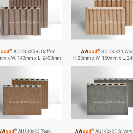
®
®
W
ood
AD140x25-6 Coffee
AW
ood
SD150x23 Wo
mm x W: 140mm x L: 2400mm
H: 23mm x W: 150mm x L: 
®
®
AW
ood
AU140x23 Teak
AW
ood
AU140x23 Silvery