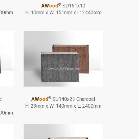
®
AW
ood
SD151x10
2400mm
H: 10mm x W: 151mm x L: 2440mm
®
d
AW
ood
SU140x23 Charcoal
H: 23mm x W: 140mm x L: 2400mm
2400mm