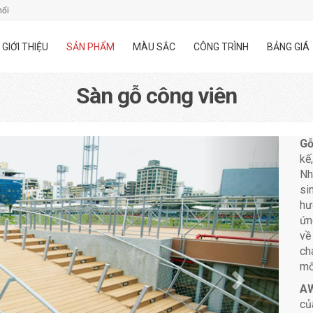
hối
GIỚI THIỆU
SẢN PHẨM
MÀU SẮC
CÔNG TRÌNH
BẢNG GIÁ
Sàn gỗ công viên
Gỗ
kế
Nh
si
hư
ứn
về
ch
mố
A
củ