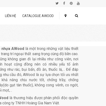
LIÊN HỆ
CATALOGUE AWOOD
 nhựa AWood
là một trong những vật liệu thiết
, trang trí ngoại thất sang trọng cùng độ bền cao.
ững không gian đi lại nhiều như công viên, nơi
nh hoạt cộng đồng nên có nhiều yếu tố ảnh
ởng như rác, bụi bẩn, đồ ăn, thuốc lá,… Để đáp
g nhu cầu đó, AWood là sự lựa chọn tối ưu nhất
 khả năng chịu nước tốt, chống trầy, chống
áy(do gạt tàn thuốc), không cong vênh, co ngót,
i mọt,…
Wood
là thương hiệu được phân phối độc quyền
a công ty TNHH Hoàng Gia Nam Việt.