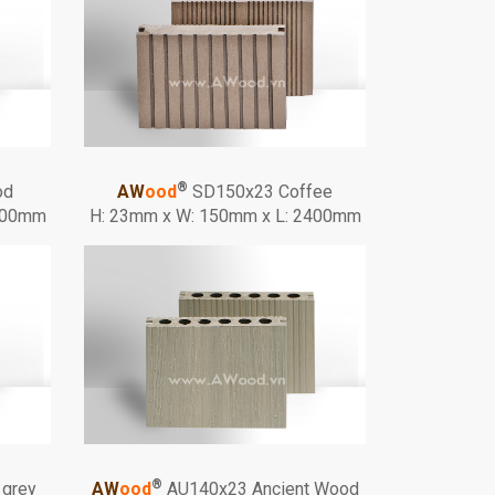
®
od
AW
ood
SD150x23 Coffee
2400mm
H: 23mm x W: 150mm x L: 2400mm
®
 grey
AW
ood
AU140x23 Ancient Wood