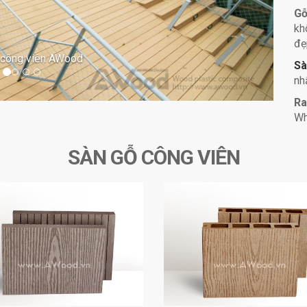
G
kh
đẹ
 công viên AWood
Sà
nh
Ra
Wh
SÀN GỖ CÔNG VIÊN