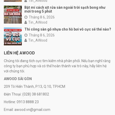
Tin_AWood
Bật mí cách xịt rửa sàn ngoài trời sạch bong như
mới trong 5 phút
Tháng 8 6, 2026
Tin_AWood
Thi công sàn gỗ nhựa cho hồ bơi vô cực sẽ thế nào?
Tháng 8 6, 2026
Tin_AWood
LIÊN HỆ AWOOD
Chúng tôi đang tích cực tìm kiếm nhà phân phối. Nếu bạn nghĩ rằng
công ty bạn phù hợp và có thể hoàn thành vai trò này, hãy liên hệ
với chúng tôi.
AWOOD SÀI GÒN
209 Tô Hiến Thành, P.13, Q.10, TP.HCM
Điện Thoại: (028) 38 681802
Hotline: 0913 8888 23
Email: awood.vn@gmail.com