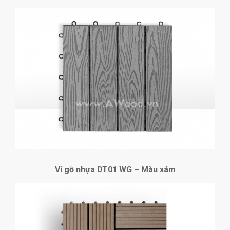
Vỉ gỗ nhựa DT01 WG – Màu xám