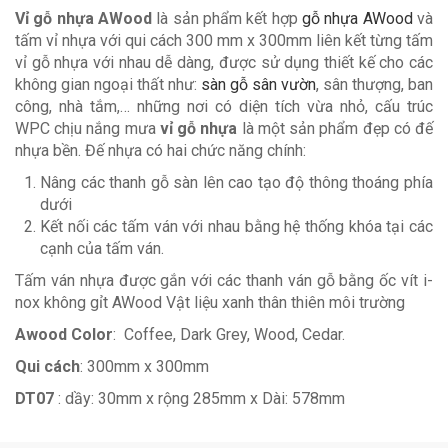
Vỉ gỗ nhựa AWood
là sản phẩm kết hợp
gỗ nhựa AWood
và
tấm vỉ nhựa với qui cách 300 mm x 300mm liên kết từng tấm
vỉ gỗ nhựa với nhau dễ dàng, được sử dụng thiết kế cho các
không gian ngoại thất như:
sàn gỗ sân vườn
, sân thượng, ban
công, nhà tắm,… những nơi có diện tích vừa nhỏ, cấu trúc
WPC chịu nắng mưa
vỉ gỗ nhựa
là một sản phẩm đẹp có đế
nhựa bền. Đế nhựa có hai chức năng chính:
Nâng các thanh gỗ sàn lên cao tạo độ thông thoáng phía
dưới
Kết nối các tấm ván với nhau bằng hệ thống khóa tại các
cạnh của tấm ván.
Tấm ván nhựa được gắn với các thanh ván gỗ bằng ốc vít i-
nox không gỉt AWood Vật liệu xanh thân thiên môi trường
Awood Color
: Coffee, Dark Grey, Wood, Cedar.
Qui cách
: 300mm x 300mm
DT07
: dầy: 30mm x rộng 285mm x Dài: 578mm