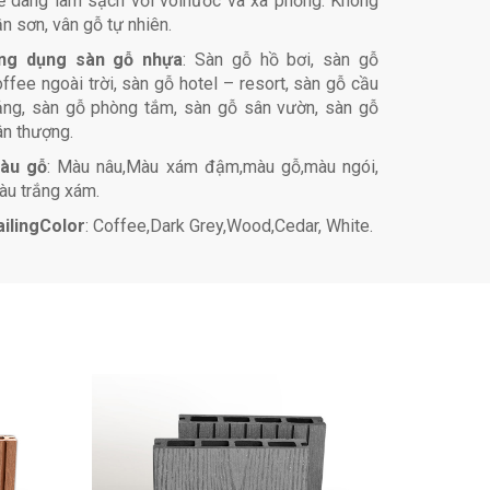
ễ dàng làm sạch với vòinước và xà phồng. Không
n sơn, vân gỗ tự nhiên.
ng dụng sàn gỗ nhựa
: Sàn gỗ hồ bơi, sàn gỗ
ffee ngoài trời, sàn gỗ hotel – resort, sàn gỗ cầu
ảng, sàn gỗ phòng tắm, sàn gỗ sân vườn, sàn gỗ
ân thượng.
àu gỗ
: Màu nâu,Màu xám đậm,màu gỗ,màu ngói,
àu trắng xám.
ailingColor
: Coffee,Dark Grey,Wood,Cedar, White.