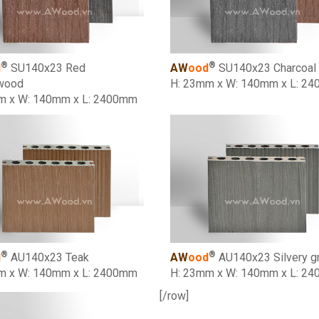
®
®
d
SU140x23 Red
AW
ood
SU140x23 Charcoal
wood
H: 23mm x W: 140mm x L: 2
m x W: 140mm x L: 2400mm
®
®
d
AU140x23 Teak
AW
ood
AU140x23 Silvery g
m x W: 140mm x L: 2400mm
H: 23mm x W: 140mm x L: 2
[/row]