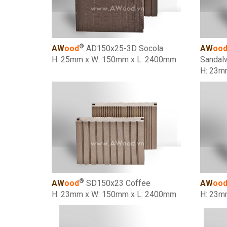
®
AW
ood
AD150x25-3D Socola
AW
oo
H: 25mm x W: 150mm x L: 2400mm
Sandal
H: 23m
®
AW
ood
SD150x23 Coffee
AW
oo
H: 23mm x W: 150mm x L: 2400mm
H: 23m