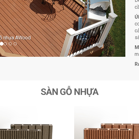
D
cầ
Ứ
co
c
s
gỗ nhựa AWood
M
m
R
SÀN GỖ NHỰA