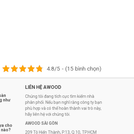
4.8/5 - (15 bình chọn)
LIÊN HỆ AWOOD
 sàn
Chúng tôi đang tích cực tìm kiếm nhà
ng như
phân phối. Nếu bạn nghĩ rằng công ty bạn
phù hợp và có thể hoàn thành vai trò này,
hãy liên hệ với chúng tôi.
AWOOD SÀI GÒN
ựa cho
ế nào?
209 Tô Hiến Thành, P.13, Q.10, TP.HCM