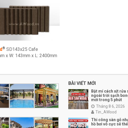
®
d
SD143x25 Cafe
mm x W: 143mm x L: 2400mm
BÀI VIẾT MỚI
Bật mí cách xịt rửa
ngoài trời sạch bo
mới trong 5 phút
Tháng 8 6, 2026
Tin_AWood
Thi công sàn gỗ nh
hồ bơi vô cực sẽ th