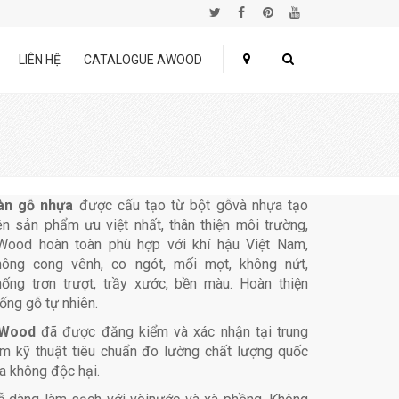
LIÊN HỆ
CATALOGUE AWOOD
àn gỗ nhựa
được cấu tạo từ bột gỗvà nhựa tạo
ên sản phẩm ưu việt nhất, thân thiện môi trường,
Wood hoàn toàn phù hợp với khí hậu Việt Nam,
hông cong vênh, co ngót, mối mọt, không nứt,
hống trơn trượt, trầy xước, bền màu. Hoàn thiện
ống gỗ tự nhiên.
Wood
đã được đăng kiểm và xác nhận tại trung
âm kỹ thuật tiêu chuẩn đo lường chất lượng quốc
a không độc hại.