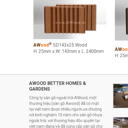
®
AW
ood
SD143x25 Wood
AW
oo
H: 25mm x W: 143mm x L: 2400mm
H: 25
AWOOD BETTER HOMES &
GARDENS
Công ty sàn gỗ ngoài trời AWood, một
thương hiệu (sàn gỗ Awood) đã có mặt
tại việt nam được nhiều người ưa chuộng
với kinh nghiệm 10 năm cho sàn gỗ nhựa
ngoài trời, với thương hiệu độc quyền tại
việt nam đang và đã cung cấp sàn gỗ cho