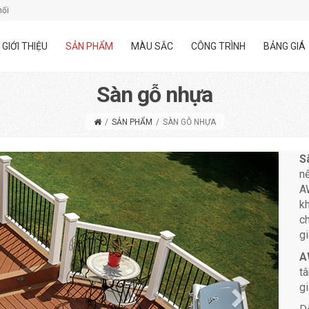
hối
GIỚI THIỆU
SẢN PHẨM
MÀU SẮC
CÔNG TRÌNH
BẢNG GIÁ
Sàn gỗ nhựa
/
SẢN PHẨM
/
SÀN GỖ NHỰA
S
n
A
k
c
gi
A
t
gi