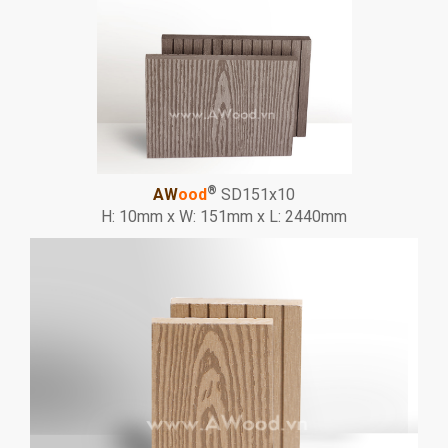
®
AW
ood
SD151x10
H: 10mm x W: 151mm x L: 2440mm