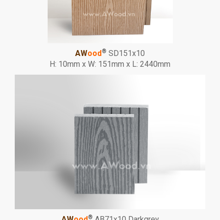
®
AW
ood
SD151x10
H: 10mm x W: 151mm x L: 2440mm
®
AW
ood
AB71x10 Darkgrey