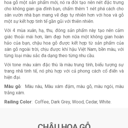
hoa gỗ một sản phẩm mới, nó ra đời tạo nên nét đặc trưng
cho không gian gia đình bạn, chấm thêm 1 nét phá cách cho
sân vườn nhà bạn mang vẽ đẹp tự nhiên hơn với hoa và gỗ
một sự kết hợp tinh tế gần gũi với thiên nhiên.
Với 4 mùa xuân, hạ, thu, đông sản phẩm này tạo nên cảm
giác thoải mái hơn, làm đẹp hơn nữa một không gian hoàn
hảo của bạn, chậu hoa gỗ được kết hợp từ sản phẩm của
sàn gỗ ngoài trời, chịu được khí hậu Việt Nam, bền màu, với
từng loại màu sắc đa dạng theo từng nhu cầu.
Với tone màu xám đặc thù là màu trung tính, biểu tượng sự
trang nhã tinh tế, nó phù hợp với cả phong cách cổ điển và
hiện đại.
Màu gỗ
: Màu nâu, Màu xám đậm, màu gỗ, màu ngói, màu
trắng xám.
Railing Color
: Coffee, Dark Grey, Wood, Cedar, White.
CHẬU HOA GỖ